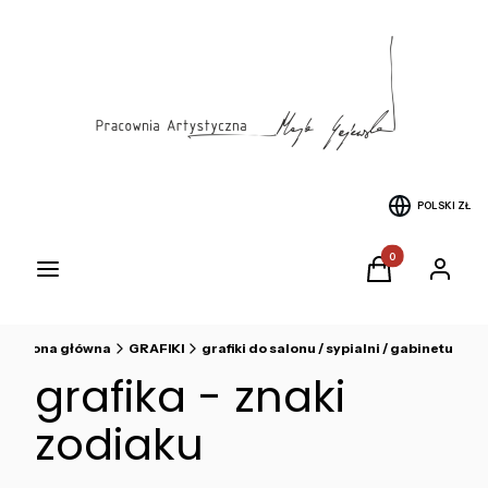
POLSKI
ZŁ
Produkty w koszyku
Menu
Koszyk
Zaloguj si
Strona główna
GRAFIKI
grafiki do salonu / sypialni / gabinetu
grafika - znaki
zodiaku