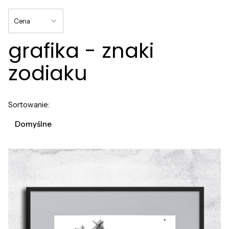
Cena
grafika - znaki
Koniec filtrów
zodiaku
Lista produktów
Sortowanie:
Domyślne