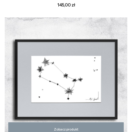
Cena
145,00 zł
Zobacz produkt