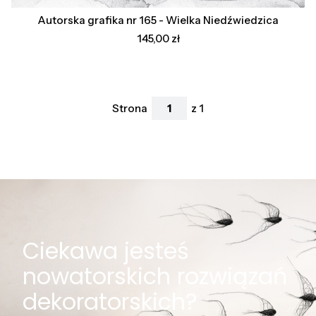
Autorska grafika nr 165 - Wielka Niedźwiedzica
Cena
145,00 zł
Strona
z 1
Ciekawa jesteś
nowatorskich rozwiązań
dekoratorskich?