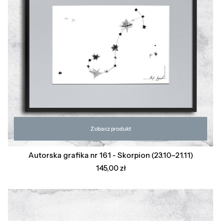
Zobacz produkt
Autorska grafika nr 161 - Skorpion (23.10–21.11)
Cena
145,00 zł