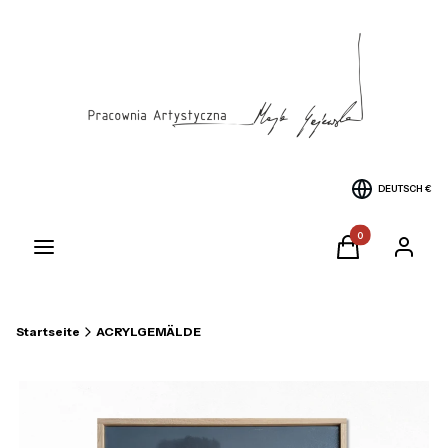
DEUTSCH
€
Produkte im Warenk
Menü
Warenkorb
Einlogge
Startseite
ACRYLGEMÄLDE