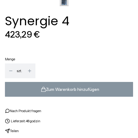
Synergie 4
Preis
423,29 €
Menge
szt.
Zum Warenkorb hinzufügen
Nach Produkt fragen
Lieferzeit:
48 godzin
Teilen