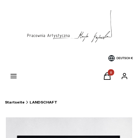
DEUTSCH
€
Produkte im Warenk
Menü
Warenkorb
Einlogge
Startseite
LANDSCHAFT