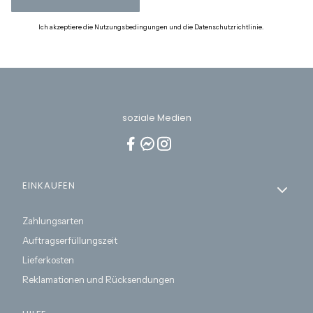
Ich akzeptiere die Nutzungsbedingungen und die Datenschutzrichtlinie.
soziale Medien
Fußzeilenmenü
EINKAUFEN
Zahlungsarten
Auftragserfüllungszeit
Lieferkosten
Reklamationen und Rücksendungen