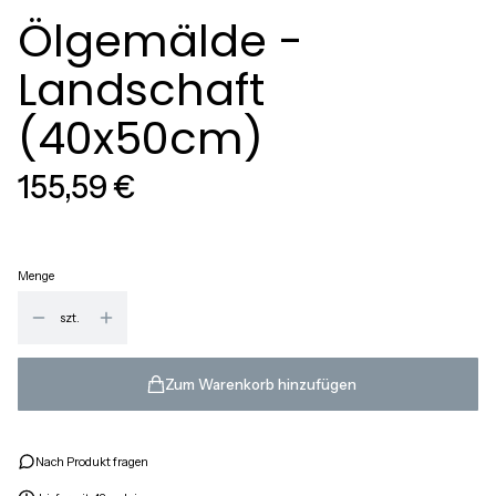
Ölgemälde -
Landschaft
(40x50cm)
Preis
155,59 €
Menge
szt.
Zum Warenkorb hinzufügen
Nach Produkt fragen