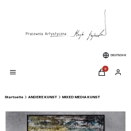
DEUTSCH
€
Produkte im Warenk
Menü
Warenkorb
Einlogge
Startseite
ANDERE KUNST
MIXED MEDIA KUNST