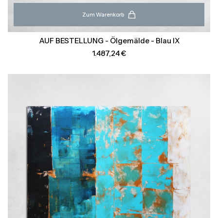
Zum Warenkorb
AUF BESTELLUNG - Ölgemälde - Blau IX
Preis
1.487,24 €