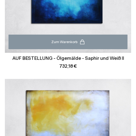
Zum Warenkorb
AUF BESTELLUNG - Ölgemälde - Saphir und Weiß II
Preis
732,18 €