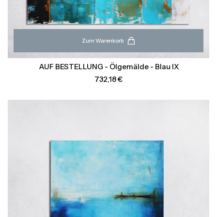
Zum Warenkorb
AUF BESTELLUNG - Ölgemälde - Blau IX
Preis
732,18 €