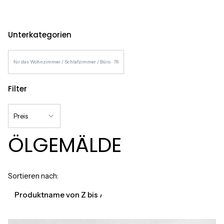
Unterkategorien
für das Wohnzimmer / Schlafzimmer / Büro
78
Filter
Preis
ÖLGEMÄLDE
Ende der Filter
Produktliste
Sortieren nach:
Produktname von Z bis A