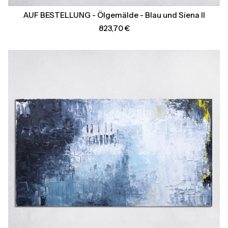
AUF BESTELLUNG - Ölgemälde - Blau und Siena II
Preis
823,70 €