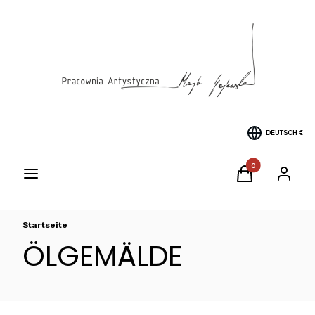
DEUTSCH
€
Produkte im Warenk
Menü
Warenkorb
Einlogge
Startseite
ÖLGEMÄLDE