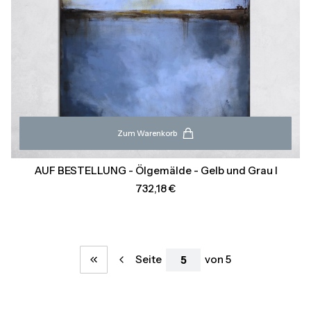
Zum Warenkorb
AUF BESTELLUNG - Ölgemälde - Gelb und Grau I
Preis
732,18 €
Seite
von 5
Zurück zur ersten Produktseite