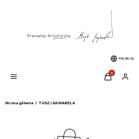
POLSKI
ZŁ
Produkty w koszyku
Menu
Koszyk
Zaloguj si
Strona główna
TUSZ / AKWARELA