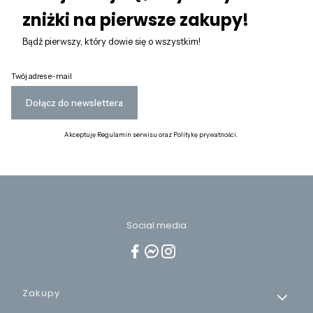
zniżki na pierwsze zakupy!
Bądź pierwszy, który dowie się o wszystkim!
Twój adres e-mail
Dołącz do newslettera
Akceptuję Regulamin serwisu oraz Politykę prywatności.
Social media
Linki w stopce
Zakupy