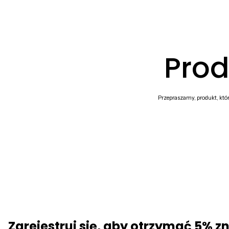
Prod
Przepraszamy, produkt, które
Zarejestruj się, aby otrzymać 5% z