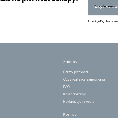
Twój adres e-mail
Dołącz do news
Akceptuję Regulamin serw
Linki w 
Zakupy
Formy płatności
Czas realizacji zamówienia
FAQ
Koszt dostawy
Reklamacje i zwroty
Pomoc