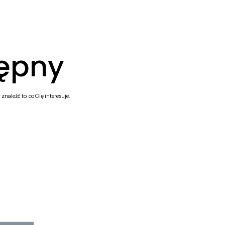
tępny
naleźć to, co Cię interesuje.