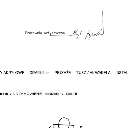
Y AKRYLOWE
GRAFIKI
PEJZAŻE
TUSZ / AKWARELA
INSTA
inetu
NA ZAMÓWIENIE - obraz olejny - Sepia II