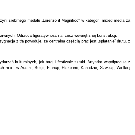
czyni srebrnego medalu „Lorenzo il Magnifico” w kategorii mixed media za
m barwnych. Odrzuca figuratywność na rzecz wewnętrznej konstrukcji.
gnacja z tła powoduje, że centralną częścią prac jest „splątanie” drutu, z
rzeń kulturalnych, jak targi i festiwale sztuki. Artystka współpracuje z
m.in. w Austrii, Belgii, Francji, Hiszpanii, Kanadzie, Szwecji, Wielkiej