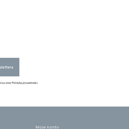
lettera
isu oraz Politykę prywatności.
Moje konto