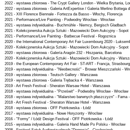
2022 - wystawa zbiorowa - The Crypt Gallery London - Wielka Brytania, L
2022 - wystawa zbiorowa - Galeria ArtExpertise / Galeria Merlino Bottega d
2021 - XIII Florence Biennale - Fortezza da Basso - Włochy, Florencja
2021 - Performance/Live Painting - Podwodny Wrocław - Wrocław
2021 - wystawa indywidualna - Buchmühle - Niemcy, Bergisch Gladbach
2021 - Kolekcjonerska Aukcja Sztuki - Mazowiecki Dom Aukcyjny - Sopot
2021 - Performance/Live Painting - Batbecue Festival - Rogoznica
2020 - the International Contemporary Art Fair Luxembourg 2020 - Luksem
2020 - Kolekcjonerska Aukcja Sztuki - Mazowiecki Dom Aukcyjny - Sopot
2020 - wystawa zbiorowa - Galería Aragón 232 - Hiszpania, Barcelona
2020 - Kolekcjonerska Aukcja Sztuki - Mazowiecki Dom Aukcyjny - Wars
2019 - the European Contemporary Art Fair - ST-ART - Francja, Strasbourg
2019 - wystawa indywidualna - "Nieobecność" - Browar Mieszczański - Wr
2019 - wystawa zbiorowa - Teutsch Gallery - Warszawa
2019 - wystawa zbiorowa - Galeria Trębacka 4 - Warszawa
2019 - Art Fresh Festival - Sheraton Warsaw Hotel - Warszawa
2018 - wystawa indywidualna - "Prześwit" - Podwodny Wrocław - Wrocław
2018 - wystawa indywidualna - "Malarstwo barwnych płaszczyzn" - Fama 
2018 - Art Fresh Festival - Sheraton Warsaw Hotel - Warszawa
2018 - wystawa zbiorowa - OFF Piotrkowska - Łódź
2017 - wystawa indywidualna - Nowe Horyzonty - Wrocław
2016 - "Formy" / Łódź Design Festival - OFF Piotrkowska - Łódź
2015 - wystawa indywidualna - Galeria Hand Made Po Polsku - Wrocław
2008 - Festiwal Sztuk Audiowizualnych "Depresja" - Ciechocinek