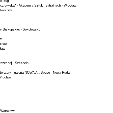
 Brzeg
 człowieka" - Akademia Sztuk Teatralnych - Wrocław
 Wrocław
y Biskupskiej - Sokołowsko
aw
ocław
cław
ółczesnej - Szczecin
Literatury - galeria NOWA Art Space - Nowa Ruda
Wrocław
 - Warszawa