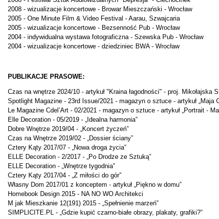
2008 - wizualizacje koncertowe - Browar Mieszczański - Wrocław
2005 - One Minute Film & Video Festival - Aarau, Szwajcaria
2005 - wizualizacje koncertowe - Bezsenność Pub - Wrocław
2004 - indywidualna wystawa fotograficzna - Szewska Pub - Wrocław
2004 - wizualizacje koncertowe - dziedziniec BWA - Wrocław
PUBLIKACJE PRASOWE:
Czas na wnętrze 2024/10 - artykuł "Kraina łagodności" - proj. Mikołajska S
Spotlight Magazine - 23rd Issue/2021 - magazyn o sztuce - artykuł „Maja
Le Magazine Cdel’Art - 02/2021 - magazyn o sztuce - artykuł „Portrait - M
Elle Decoration - 05/2019 - „Idealna harmonia”
Dobre Wnętrze 2019/04 - „Koncert życzeń”
Czas na Wnętrze 2019/02 - „Dossier ściany”
Cztery Kąty 2017/07 - „Nowa droga życia”
ELLE Decoration - 2/2017 - „Po Drodze ze Sztuką”
ELLE Decoration - „Wnętrze tygodnia”
Cztery Kąty 2017/04 - „Z miłości do gór”
Własny Dom 2017/01 z konceptem - artykuł „Piękno w domu”
Homebook Design 2015 - NA NO WO Architekci
M jak Mieszkanie 12(191) 2015 - „Spełnienie marzeń”
SIMPLICITE.PL - „Gdzie kupić czarno-białe obrazy, plakaty, grafiki?”