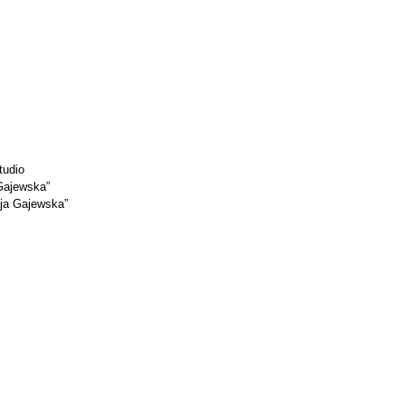
tudio
 Gajewska”
aja Gajewska”