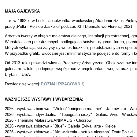
MAJA GAJEWSKA
- ur. w 1982 r. w Łodzi, absolwentka wrocławskiej Akademii Sztuk Piękny
pracę „Polki - Polskie Jaskółki” podczas XIII Biennale we Florencji 2021.
Artystka tworzy w obrębie malarstwa olejnego, instalacji przestrzennej, g
W instalacjach przestrzennych podlegająca ścisłym rygorom forma, przenosi
których wyłaniają się zarysy sylwetek ludzkich, przedstawionych w sposób
W przypadku grafik, widoczne jest minimalistyczne podejście do formy i ko
Od 2013 roku prowadzi własną Pracownię Artystyczną. Obok wystaw indywid
galeriami sztuki, podejmuje współpracę z projektantami wnętrz oraz prac
Brytanii i USA.
Dowiedz się więcej:
POZNAJ PRACOWNIĘ
WAŻNIEJSZE WYSTAWY I WYDARZENIA:
2026 - wystawa zbiorowa - "Wolność niejedno ma imię" - Jatkowisko - Wr
2026 - wystawa indywidualna - "Topografia ciszy" - Galeria Vivid - Wrocław
2026 - Triennale Malarstwa ANIMALIS - Chorzów
2026 - wystawa zbiorowa - "Blue" - Galeria Eviva l'arte - Kielce
2026 - wystawa zbiorowa - "Akt widzenia - sztuka niegrana" Teatr Polski 