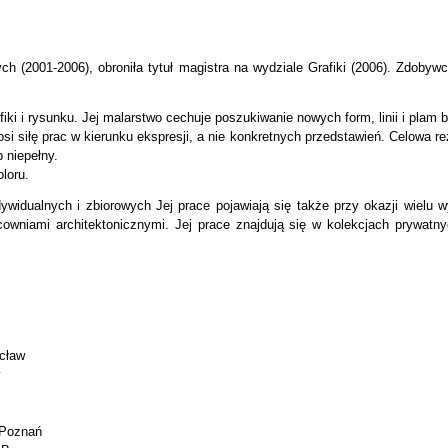
ch (2001-2006), obroniła tytuł magistra na wydziale Grafiki (2006). Zdobyw
rafiki i rysunku. Jej malarstwo cechuje poszukiwanie nowych form, linii i pla
 siłę prac w kierunku ekspresji, a nie konkretnych przedstawień. Celowa rezy
 niepełny.
loru.
ualnych i zbiorowych Jej prace pojawiają się także przy okazji wielu wyda
owniami architektonicznymi. Jej prace znajdują się w kolekcjach prywatnych 
ocław
- Poznań