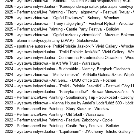
2026 - wystawa zbiorowa - "Kobieta" - Galeria Sztuki Współczesnej BCK -
2026 - wystawa indywidualna - "Korespondencja sztuk jako zapis kondycji
2025 - Performance/Live Painting - "Trony i algorytmy" - Festiwal Rytuał -
2025 - wystawa zbiorowa - "Ogród Rozkoszy" - Bulvary - Wrocław
2025 - wystawa zbiorowa - "Trony i algorytmy" - Festiwal Rytuał - Wrocław
2025 - Performance/Live Painting - Castle Party Festival - Bolków
2025 - wystawa zbiorowa - "Ogród rozkoszy ziemskich" - Muzeum Bożenn
2025 - plener interdyscyplinarny (ZPAP) - Sokołowsko
2025 - spotkanie autorskie "Polki-Polskie Jaskółki"- Vivid Gallery - Wrocł
2025 - wystawa indywidualna - "Polki-Polskie Jaskółki"- Vivid Gallery - Wr
2025 - wystawa indywidualna - Centrum na Przedmieściu Oławskim - Wro
2025 - wystawa zbiorowa - In Art We Trust - Warszawa
2024 - wystawa indywidualna - Buchmühle - Niemcy, Bergisch Gladbach
2024 - wystawa zbiorowa - "Mistrz i morze" - ArtGalle Galeria Sztuki Wsp
2024 - wystawa zbiorowa - Art Gen... - DMO office 139 - Poznań
2024 - wystawa indywidualna - "Polki - Polskie Jaskółki" - Festiwal Góry 
2024 - wystawa indywidualna - "Fabryka cudów" - Browar Mieszczański - 
2023 - Performance/Live Painting - Soulbönding Trip - Soulkostel - Czechy
2023 - wystawa zbiorowa - Vienna House by Andel’s Lodz/Lódź 600 - Łódź
2023 - Performance/Live Painting - Stary Klasztor - Wrocław
2023 - Performance/Live Painting - Old Skull - Warszawa
2022 - Performance/Live Painting - Festiwal Zaboböny - Opole
2022 - Performance/Live Painting - Castle Party Festival - Bolków
2022 - wystawa indywidualna - "Equilibrium" - D’Alchemy Holistic Gallery