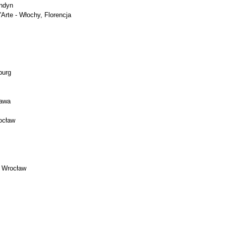
ondyn
'Arte - Włochy, Florencja
burg
zawa
ocław
- Wrocław